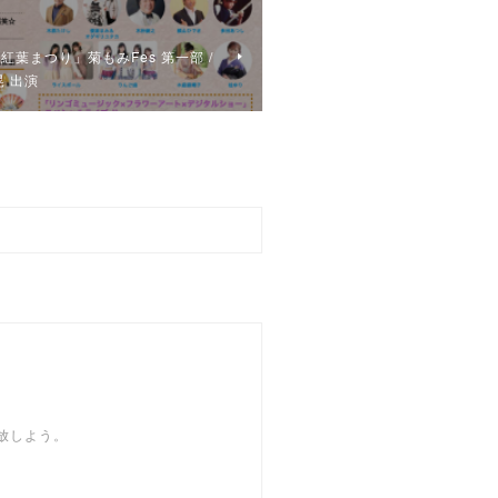
菊と紅葉まつり」菊もみFes 第一部 /
 出演
開放しよう。