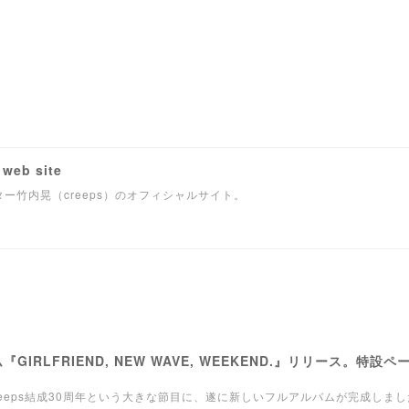
 web site
ー竹内晃（creeps）のオフィシャルサイト。
『GIRLFRIEND, NEW WAVE, WEEKEND.』リリース。特設
12年。creeps結成30周年という大きな節目に、遂に新しいフルアルバムが完成しま