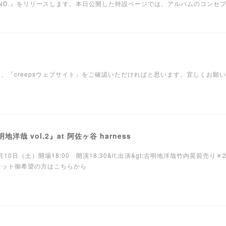
, WEEKEND.』をリリースします。本日公開した特設ページでは、アルバムのコ
報は、「creepsウェブサイト」をご確認いただければと思います。宜しくお願
明地洋哉 vol.2』at 阿佐ヶ谷 harness
10日（土）開場18:00 開演18:30&lt;出演&gt;古明地洋哉竹内晃前売り￥2,5
derチケット御希望の方はこちらから