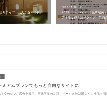
2023.11.03 04:40
晃 弾き語りライブ「れんが倉庫の夜」
2023.11.4（sat） 「弘前城
アオモリ弾き語りライブ 竹内晃
R
レミアムプランでもっと自由なサイトに
eba Owndで、広告非表示、画像容量無制限、ページ数無制限などの機能を