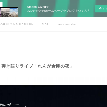
Ameba Owndで
今す
あなただけのホームページやブログをつくろう
IOGRAPHY & DISCOGRAPHY
BLOG
creeps web site
 竹内 晃 弾き語りライブ「れんが倉庫の夜」