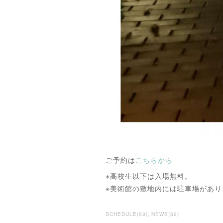
ご予約は
こちらから
※高校生以下は入場無料。
※美術館の敷地内には駐車場があ
SCHEDULE
(
53
)
NEWS
(
32
)