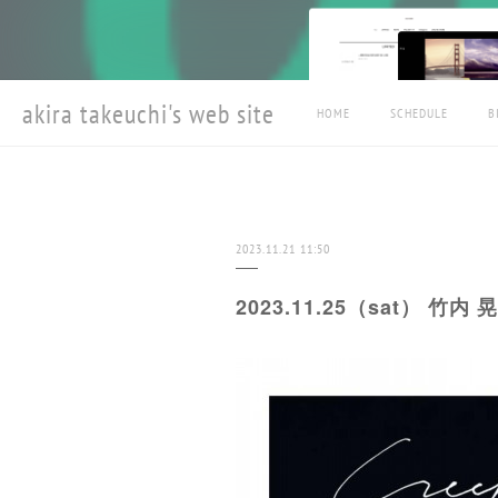
akira takeuchi's web site
HOME
SCHEDULE
B
2023.11.21 11:50
2023.11.25（sat）