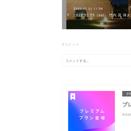
2023.11.21 11:58
2023.12.23（sat） 竹内 
0
コメント
P
プ
Am