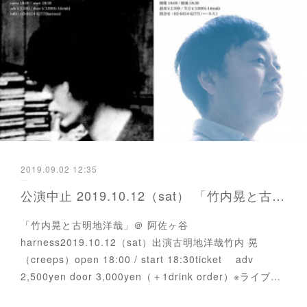
2019.09.02 12:35
公演中止 2019.10.12（sat） 「竹内晃と古明地洋哉」
「竹内晃と古明地洋哉」＠ 阿佐ヶ谷
harness2019.10.12（sat）出演古明地洋哉竹内 晃
（creeps）open 18:00 / start 18:30ticket adv
2,500yen door 3,000yen（＋1drink order）※ライブ…