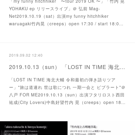
「my funny hitchhiker 〜tour 2019 OK 〜」「竹内 晃
YOHAKU ep リリースライブ」＠ 弘前 Mag-
Net2019.10.19（sat）出演my funny hitchhiker
waruagaki竹内晃（creeps）open 17:30 / start 18:0…
2019.09.02 12:40
2019.10.13（sun） 「LOST IN TIME 海北大輔 令和最初の弾き語りツアー」
「LOST IN TIME 海北大輔 令和最初の弾き語りツア
ー」"旅は道連れ 世は歌につれ 一期一会と ビブラート"＠
八戸 FOR ME2019.10.13（sun）出演フタリロスト西田
祐成(City Lovers)中島好望竹内 晃（creeps）open 18…