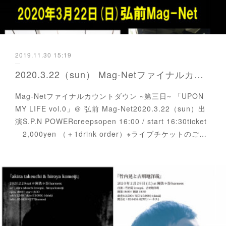
2019.11.30 15:19
2020.3.22（sun） Mag-Netファイナルカウントダウン ~第三日~ 「UPON MY LIFE vol.0」
Mag-Netファイナルカウントダウン ~第三日~ 「UPON
MY LIFE vol.0」＠ 弘前 Mag-Net2020.3.22（sun）出
演S.P.N POWERcreepsopen 16:00 / start 16:30ticket
2,000yen （＋1drink order）※ライブチケットのご…