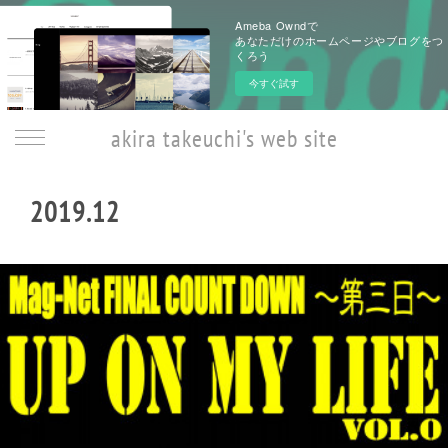
Ameba Owndで
あなただけのホームページやブログをつ
くろう
今すぐ試す
akira takeuchi's web site
2019
.
12