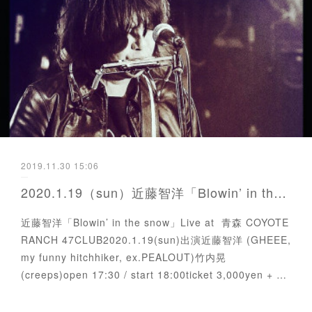
2019.11.30 15:06
2020.1.19（sun）近藤智洋「Blowin’ in the snow」
近藤智洋「Blowin’ in the snow」Live at 青森 COYOTE
RANCH 47CLUB2020.1.19(sun)出演近藤智洋 (GHEEE,
my funny hitchhiker, ex.PEALOUT)竹内晃
(creeps)open 17:30 / start 18:00ticket 3,000yen + …