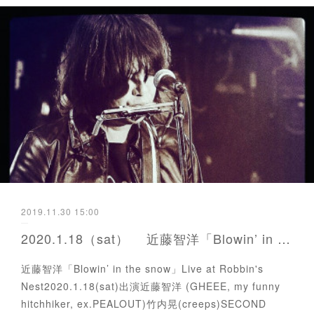
2019.11.30 15:00
2020.1.18（sat） 近藤智洋「Blowin’ in the snow」
近藤智洋「Blowin’ in the snow」Live at Robbin's
Nest2020.1.18(sat)出演近藤智洋 (GHEEE, my funny
hitchhiker, ex.PEALOUT)竹内晃(creeps)SECOND