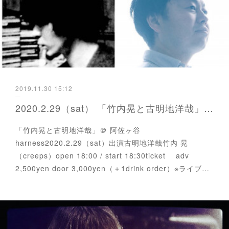
2019.11.30 15:12
2020.2.29（sat） 「竹内晃と古明地洋哉」※振替公演
「竹内晃と古明地洋哉」＠ 阿佐ヶ谷
harness2020.2.29（sat）出演古明地洋哉竹内 晃
（creeps）open 18:00 / start 18:30ticket adv
2,500yen door 3,000yen（＋1drink order）※ライブ…